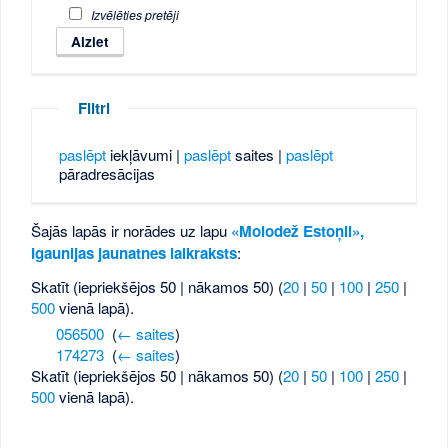
Izvēlēties pretēji
Filtri
paslēpt
iekļāvumi |
paslēpt
saites |
paslēpt
pāradresācijas
Šajās lapās ir norādes uz lapu
«Molodež Estoņii»,
Igaunijas jaunatnes laikraksts
:
Skatīt (iepriekšējos 50 | nākamos 50) (
20
|
50
|
100
|
250
|
500
vienā lapā).
056500
‎
(
← saites
)
174273
‎
(
← saites
)
Skatīt (iepriekšējos 50 | nākamos 50) (
20
|
50
|
100
|
250
|
500
vienā lapā).