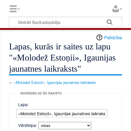
Palīdzība
Lapas, kurās ir saites uz lapu
"«Molodež Estoņii», Igaunijas
jaunatnes laikraksts"
←
«Molodež Estoņii», Igaunijas jaunatnes laikraksts
NORĀDES UZ ŠO RAKSTU
Lapa:
Vārdtelpa: