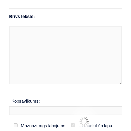
Brīvs teksts:
Kopsavilkums:
Maznozīmīgs labojums
Uzraudzīt šo lapu