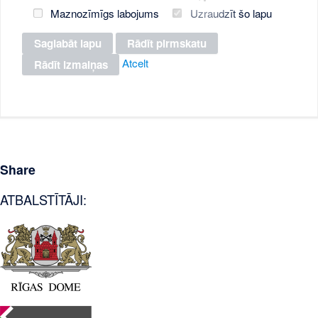
Maznozīmīgs labojums
Uzraudzīt šo lapu
Atcelt
Share
ATBALSTĪTĀJI: