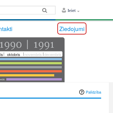
Ieiet
takti
Ziedojumi
is
oktobris
novembris
decembris
utāti
Palīdzība