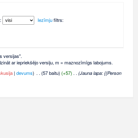
:
Iezīmju
filtrs:
s versijas".
līdzināt ar iepriekšējo versiju, m = maznozīmīgs labojums.
skusija
|
devums
)
‎
. .
(57 baitu)
(+57)
‎
. .
(Jauna lapa: {{Person