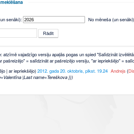
u meklēšana
un senāki):
No mēneša (un senāki)
e: atzīmē vajadzīgo versiju apaļās pogas un spied "Salīdzināt izvēlētā
 pašreizējo" = salīdzināt ar pašreizējo versiju, "ar iepriekšējo" = sa
ējo | ar iepriekšējo)
2012. gada 20. oktobris, plkst. 19.24
‎
Andrejs
(
Di
e=Valentīna |Last name=Tereškova }})