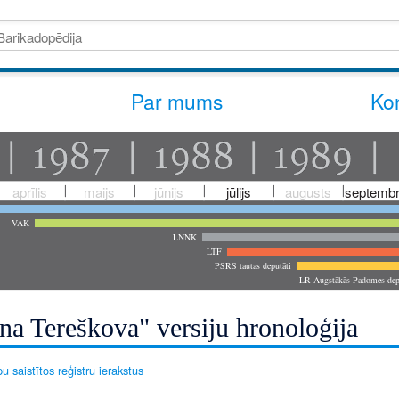
Par mums
Kon
aprīlis
maijs
jūnijs
jūlijs
augusts
septembr
VAK
LNNK
LTF
PSRS tautas deputāti
LR Augstākās Padomes dep
na Tereškova" versiju hronoloģija
u saistītos reģistru ierakstus