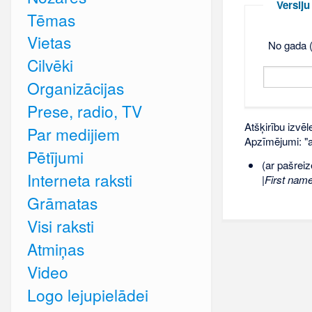
Versij
Tēmas
Vietas
No gada (
Cilvēki
Organizācijas
Prese, radio, TV
Atšķirību izvēl
Par medijiem
Apzīmējumi: "ar
Pētījumi
(ar pašreiz
Interneta raksti
|First nam
Grāmatas
Visi raksti
Atmiņas
Video
Logo lejupielādei