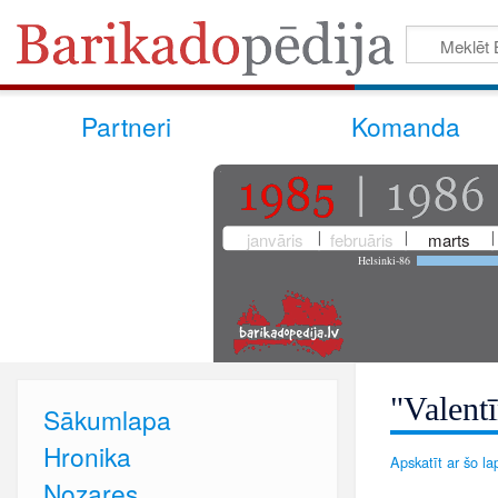
Partneri
Komanda
janvāris
februāris
marts
Helsinki-86
"Valentī
Sākumlapa
Hronika
Apskatīt ar šo lap
Nozares