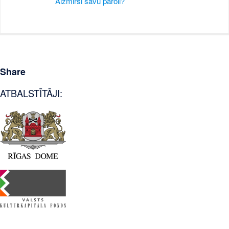
Aizmirsi savu paroli?
Share
ATBALSTĪTĀJI: