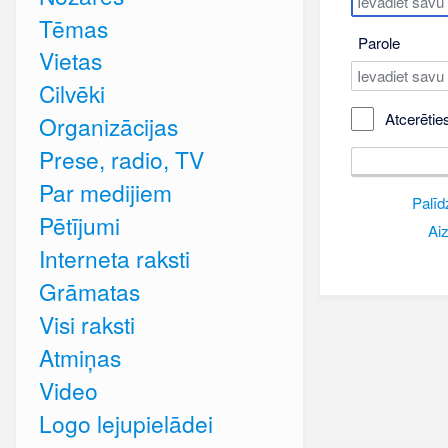
Tēmas
Parole
Vietas
Cilvēki
Atcerētie
Organizācijas
Prese, radio, TV
Par medijiem
Palīd
Pētījumi
Aiz
Interneta raksti
Grāmatas
Visi raksti
Atmiņas
Video
Logo lejupielādei