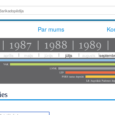
Par mums
Kon
aprīlis
maijs
jūnijs
jūlijs
augusts
septembr
VAK
LNNK
LTF
PSRS tautas deputāti
LR Augstākās Padomes dep
ies