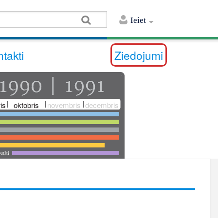
Ieiet
takti
Ziedojumi
is
oktobris
novembris
decembris
utāti