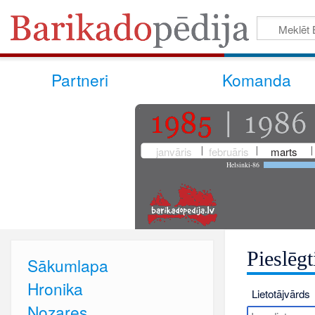
Partneri
Komanda
janvāris
februāris
marts
Helsinki-86
Pieslēgt
Sākumlapa
Hronika
Lietotājvārds
Nozares