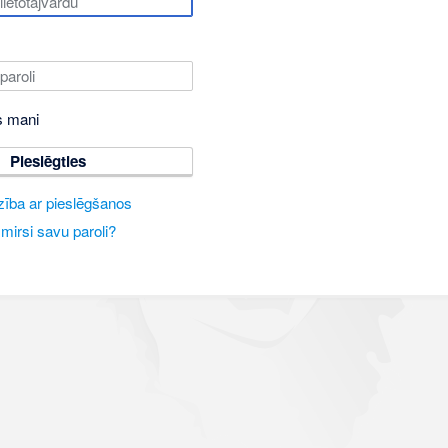
s mani
Pieslēgties
zība ar pieslēgšanos
mirsi savu paroli?