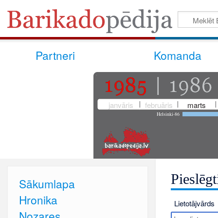
Partneri
Komanda
janvāris
februāris
marts
Helsinki-86
Pieslēgt
Sākumlapa
Hronika
Lietotājvārds
Nozares