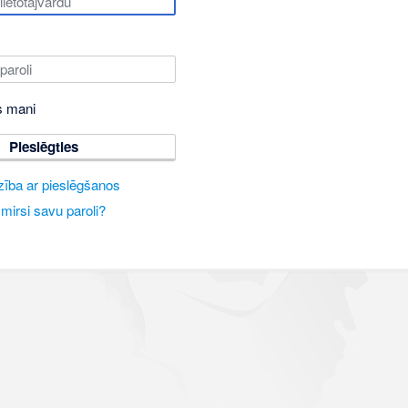
s mani
Pieslēgties
zība ar pieslēgšanos
mirsi savu paroli?