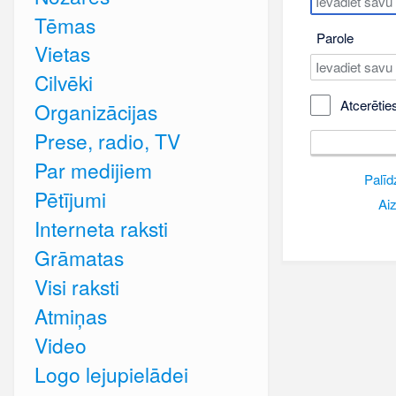
Tēmas
Parole
Vietas
Cilvēki
Atcerētie
Organizācijas
Prese, radio, TV
Par medijiem
Palīd
Pētījumi
Aiz
Interneta raksti
Grāmatas
Visi raksti
Atmiņas
Video
Logo lejupielādei