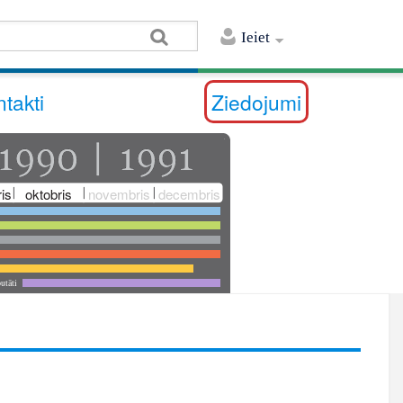
Ieiet
takti
Ziedojumi
is
oktobris
novembris
decembris
utāti