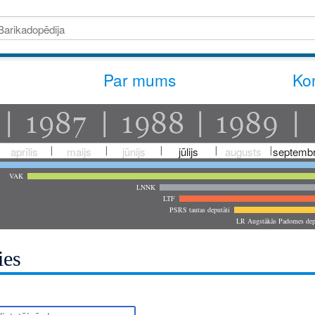
Par mums
Kon
aprīlis
maijs
jūnijs
jūlijs
augusts
septembr
VAK
LNNK
LTF
PSRS tautas deputāti
LR Augstākās Padomes dep
ies