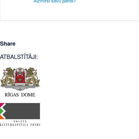
Aizmirsi savu paroli?
Share
ATBALSTĪTĀJI: