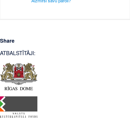
Aizmirsi savu paroli?
Share
ATBALSTĪTĀJI: