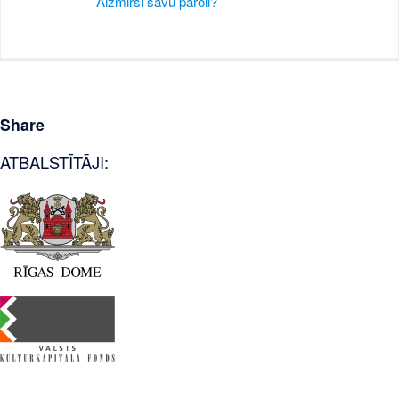
Aizmirsi savu paroli?
Share
ATBALSTĪTĀJI: