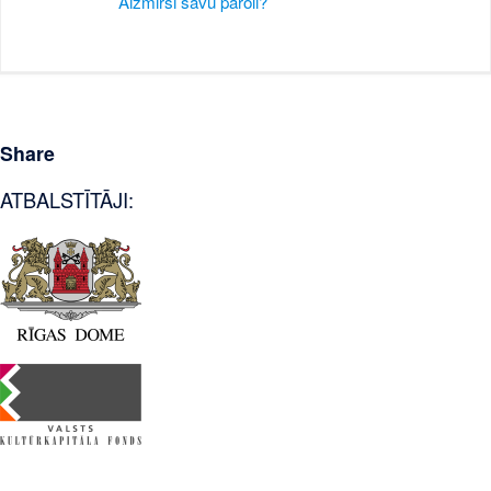
Aizmirsi savu paroli?
Share
ATBALSTĪTĀJI: