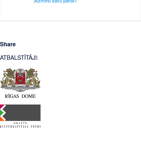
Aizmirsi savu paroli?
Share
ATBALSTĪTĀJI: