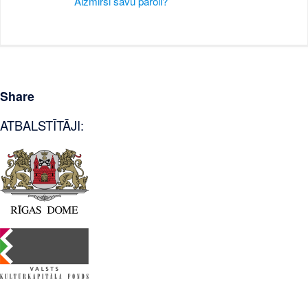
Aizmirsi savu paroli?
Share
ATBALSTĪTĀJI: