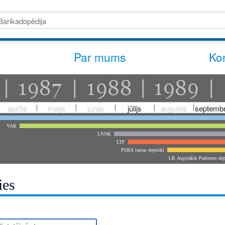
Par mums
Kon
aprīlis
maijs
jūnijs
jūlijs
augusts
septembr
VAK
LNNK
LTF
PSRS tautas deputāti
LR Augstākās Padomes dep
ies