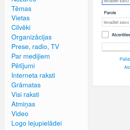
Tēmas
Parole
Vietas
Cilvēki
Atcerētie
Organizācijas
Prese, radio, TV
Par medijiem
Palīd
Pētījumi
Aiz
Interneta raksti
Grāmatas
Visi raksti
Atmiņas
Video
Logo lejupielādei