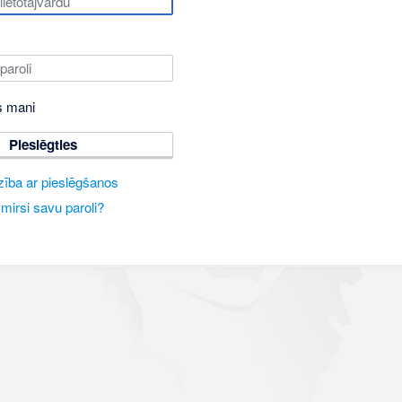
s mani
Pieslēgties
zība ar pieslēgšanos
mirsi savu paroli?