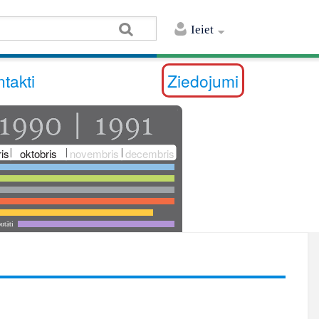
Ieiet
takti
Ziedojumi
is
oktobris
novembris
decembris
utāti