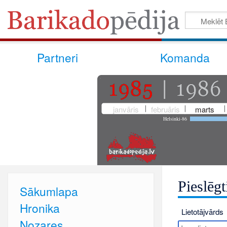
Partneri
Komanda
janvāris
februāris
marts
Helsinki-86
Pieslēgt
Sākumlapa
Hronika
Lietotājvārds
Nozares