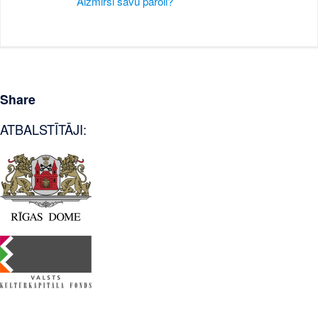
Aizmirsi savu paroli?
Share
ATBALSTĪTĀJI: