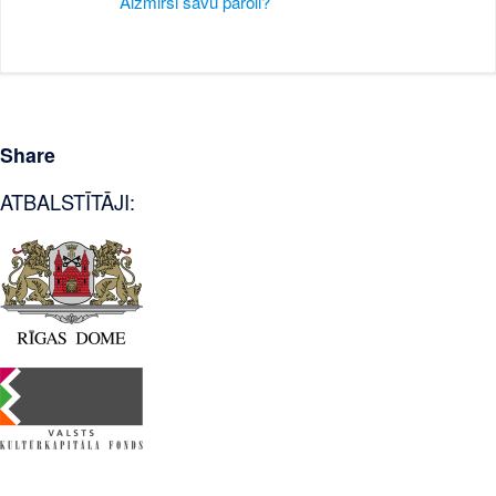
Aizmirsi savu paroli?
Share
ATBALSTĪTĀJI: