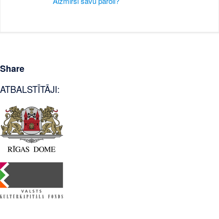
Aizmirsi savu paroli?
Share
ATBALSTĪTĀJI: