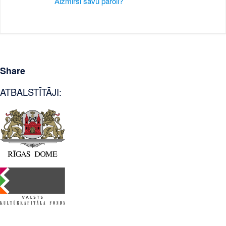
Aizmirsi savu paroli?
Share
ATBALSTĪTĀJI: