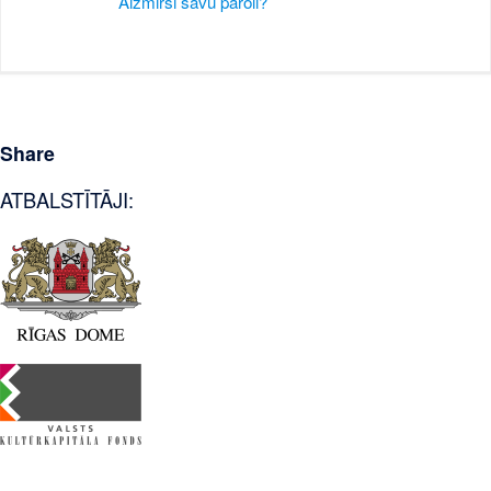
Aizmirsi savu paroli?
Share
ATBALSTĪTĀJI: