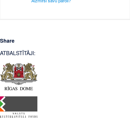
Aizmirsi savu paroli?
Share
ATBALSTĪTĀJI: