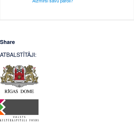
Aizmirsi savu paroli?
Share
ATBALSTĪTĀJI: