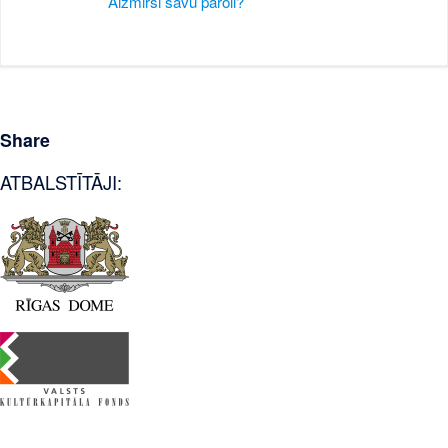
Aizmirsi savu paroli?
Share
ATBALSTĪTĀJI: