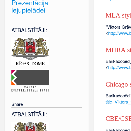
Prezentācija
lejupielādei
MLA sty
"Viktors Grāv
ATBALSTĪTĀJI:
<
http://www
MHRA st
Barikadopēdij
<
http://www
Chicago s
Barikadopēdij
title=Vikto
Share
ATBALSTĪTĀJI:
CBE/CSE 
Barikadopēdij