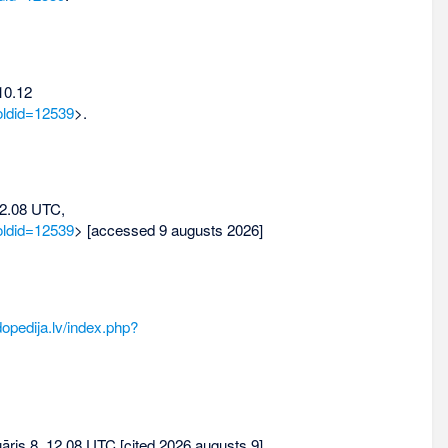
10.12
oldid=12539
>.
12.08 UTC,
oldid=12539
> [accessed 9 augusts 2026]
opedija.lv/index.php?
ruāris 8, 12.08 UTC [cited 2026 augusts 9].