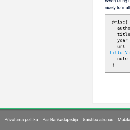
When using 
nicely format
 @misc{ wiki:xxx,

   author = "Barikadopēdija",

   title = "Viktors Grāvītis --- Barikadopēdija{,} ",

   year = "2012",

   url 
title=V
   note = "[Online; accessed 9-augusts-2026]"

Privātuma politika
Par Barikadopēdija
Saistību atrunas
Mobila