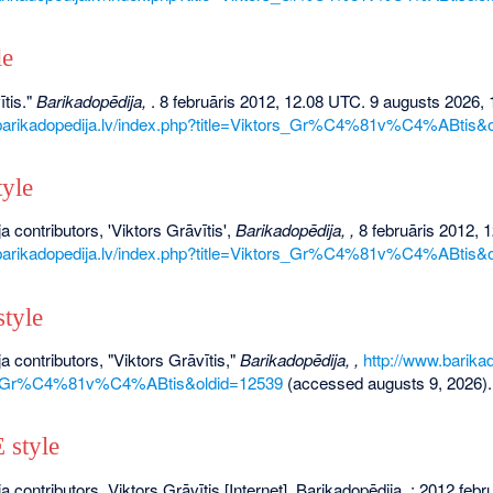
le
ītis."
Barikadopēdija,
. 8 februāris 2012, 12.08 UTC. 9 augusts 2026, 
.barikadopedija.lv/index.php?title=Viktors_Gr%C4%81v%C4%ABtis&
yle
a contributors, 'Viktors Grāvītis',
Barikadopēdija, ,
8 februāris 2012, 
.barikadopedija.lv/index.php?title=Viktors_Gr%C4%81v%C4%ABtis&
tyle
a contributors, "Viktors Grāvītis,"
Barikadopēdija, ,
http://www.barikad
rs_Gr%C4%81v%C4%ABtis&oldid=12539
(accessed augusts 9, 2026).
style
a contributors. Viktors Grāvītis [Internet]. Barikadopēdija, ; 2012 feb