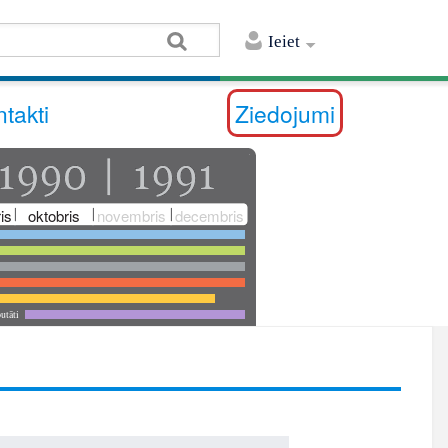
Ieiet
takti
Ziedojumi
is
oktobris
novembris
decembris
utāti