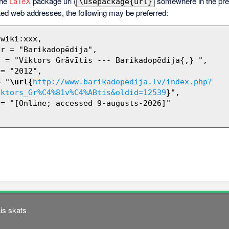
the
LaTeX
package url (
somewhere in the pre
\usepackage{url}
ted web addresses, the following may be preferred:
= "
\url{
http://www.barikadopedija.lv/index.php?
iktors_Gr%C4%81v%C4%ABtis&oldid=12539
}
",

is skats