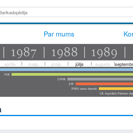
Par mums
Kon
aprīlis
maijs
jūnijs
jūlijs
augusts
septembr
VAK
LNNK
LTF
PSRS tautas deputāti
LR Augstākās Padomes dep
a