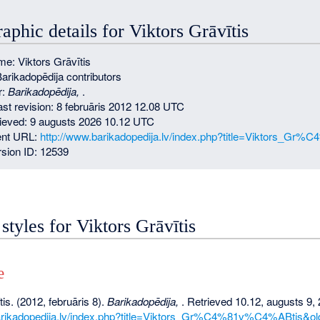
aphic details for Viktors Grāvītis
e: Viktors Grāvītis
Barikadopēdija contributors
r:
Barikadopēdija,
.
ast revision: 8 februāris 2012 12.08 UTC
rieved: 9 augusts 2026 10.12 UTC
nt URL:
http://www.barikadopedija.lv/index.php?title=Viktors_G
sion ID: 12539
 styles for Viktors Grāvītis
e
is. (2012, februāris 8).
Barikadopēdija,
. Retrieved 10.12, augusts 9,
arikadopedija.lv/index.php?title=Viktors_Gr%C4%81v%C4%ABtis&ol