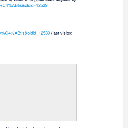
1v%C4%ABtis&oldid=12539
.
%81v%C4%ABtis&oldid=12539
(last visited