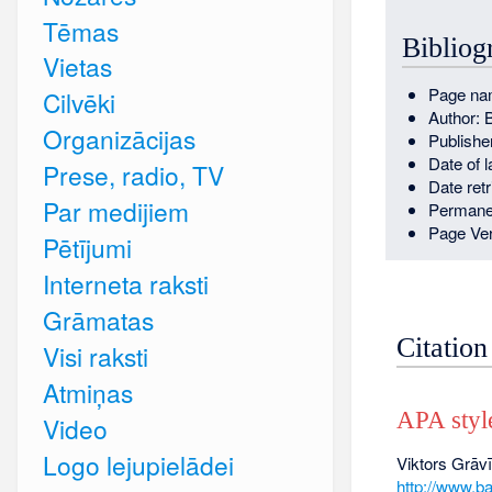
Tēmas
Bibliogr
Vietas
Page nam
Cilvēki
Author: 
Organizācijas
Publishe
Date of l
Prese, radio, TV
Date ret
Par medijiem
Permane
Page Ver
Pētījumi
Interneta raksti
Grāmatas
Citation
Visi raksti
Atmiņas
APA styl
Video
Logo lejupielādei
Viktors Grāvīt
http://www.b