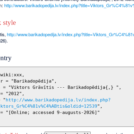
om:
http://www.barikadopedija.lv/index.php?title=Viktors_Gr%C4%8
 style
tis,
http://www.barikadopedija.lv/index.php?title=Viktors_Gr%C4
26).
ntry
= "
http://www.barikadopedija.lv/index.php?
iktors_Gr%C4%81v%C4%ABtis&oldid=12539
",
