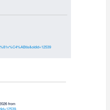
r%C4%81v%C4%ABtis&oldid=12539
 2026 from
did=12539
.