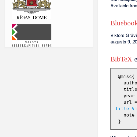
Available fr
Bluebook
Viktors Grāvī
augusts 9, 20
BibTeX
e
 @misc{ wiki:xxx,

   author = "Barikadopēdija",

   title = "Viktors Grāvītis --- Barikadopēdija{,} ",

   year = "2012",

   url 
title=V
   note = "[Online; accessed 9-augusts-2026]"
