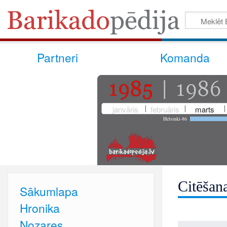
Partneri
Komanda
janvāris
februāris
marts
Helsinki-86
Citēšan
Sākumlapa
Hronika
Nozares