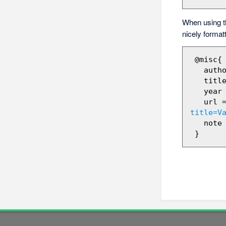
When using 
nicely format
 @misc{ wiki:xxx,

   author = "Barikadopēdija",

   title = "Valentīna Tereškova --- Barikadopēdija{,} ",

   year = "2012",

   url 
title=V
   note = "[Online; accessed 9-augusts-2026]"
