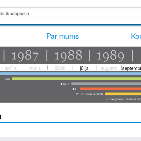
Par mums
Kon
aprīlis
maijs
jūnijs
jūlijs
augusts
septembr
VAK
LNNK
LTF
PSRS tautas deputāti
LR Augstākās Padomes dep
a