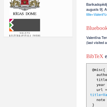
Barikadopēdij
augusts 9]. A
title=Vale
Bluebook
Valentīna Te
(last visited 
BibTeX
e
 @misc{ wiki:xxx,

   author = "Barikadopēdija",

   title = "Valentīna Tereškova --- Barikadopēdija{,} ",

   year = "2012",

   url 
title=V
   note = "[Online; accessed 9-augusts-2026]"
