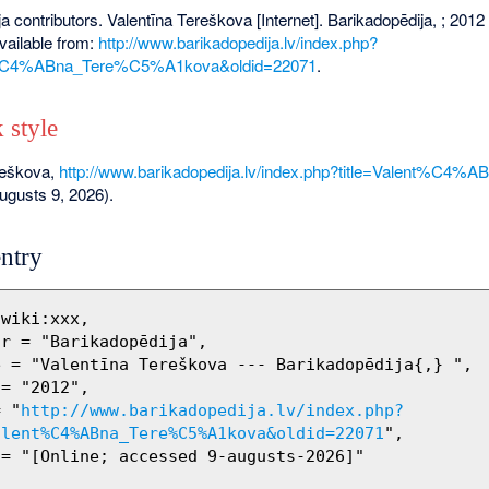
a contributors. Valentīna Tereškova [Internet]. Barikadopēdija, ; 2012
vailable from:
http://www.barikadopedija.lv/index.php?
nt%C4%ABna_Tere%C5%A1kova&oldid=22071
.
 style
reškova,
http://www.barikadopedija.lv/index.php?title=Valent%C
augusts 9, 2026).
ntry
= "
http://www.barikadopedija.lv/index.php?
alent%C4%ABna_Tere%C5%A1kova&oldid=22071
",
