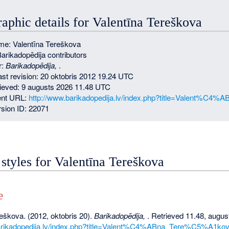
raphic details for Valentīna Tereškova
e: Valentīna Tereškova
Barikadopēdija contributors
r:
Barikadopēdija,
.
last revision: 20 oktobris 2012 19.24 UTC
rieved: 9 augusts 2026 11.48 UTC
nt URL:
http://www.barikadopedija.lv/index.php?title=Valent%C
sion ID: 22071
 styles for Valentīna Tereškova
e
eškova. (2012, oktobris 20).
Barikadopēdija,
. Retrieved 11.48, augus
barikadopedija.lv/index.php?title=Valent%C4%ABna_Tere%C5%A1ko