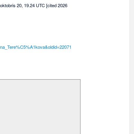
 oktobris 20, 19.24 UTC [cited 2026
4%ABna_Tere%C5%A1kova&oldid=22071