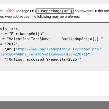
the
LaTeX
package url (
somewhere in the pre
\usepackage{url}
ted web addresses, the following may be preferred:
= "
\url{
http://www.barikadopedija.lv/index.php?
alent%C4%ABna_Tere%C5%A1kova&oldid=22071
}
",
