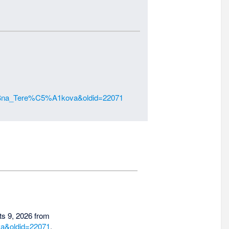
4%ABna_Tere%C5%A1kova&oldid=22071
ts 9, 2026 from
va&oldid=22071
.