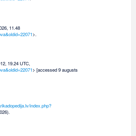
026, 11.48
ova&oldid=22071
>.
012, 19.24 UTC,
ova&oldid=22071
> [accessed 9 augusts
rikadopedija.lv/index.php?
026).