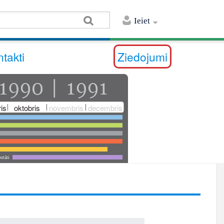
Ieiet
takti
Ziedojumi
is
oktobris
novembris
decembris
utāti