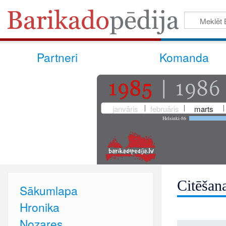
Partneri
Komanda
janvāris
februāris
marts
Helsinki-86
Citēšan
Sākumlapa
Hronika
Nozares