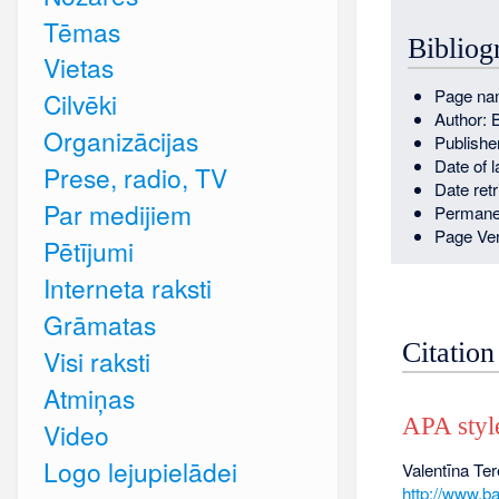
Tēmas
Bibliog
Vietas
Page nam
Cilvēki
Author: 
Organizācijas
Publishe
Date of 
Prese, radio, TV
Date ret
Par medijiem
Permane
Page Ver
Pētījumi
Interneta raksti
Grāmatas
Citation
Visi raksti
Atmiņas
APA styl
Video
Logo lejupielādei
Valentīna Ter
http://www.