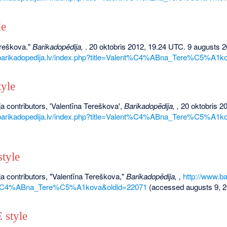
le
ereškova."
Barikadopēdija,
. 20 oktobris 2012, 19.24 UTC. 9 augusts 2
.barikadopedija.lv/index.php?title=Valent%C4%ABna_Tere%C5%A1k
yle
a contributors, 'Valentīna Tereškova',
Barikadopēdija, ,
20 oktobris 2
.barikadopedija.lv/index.php?title=Valent%C4%ABna_Tere%C5%A1k
tyle
a contributors, "Valentīna Tereškova,"
Barikadopēdija, ,
http://www.ba
nt%C4%ABna_Tere%C5%A1kova&oldid=22071
(accessed augusts 9, 2
style