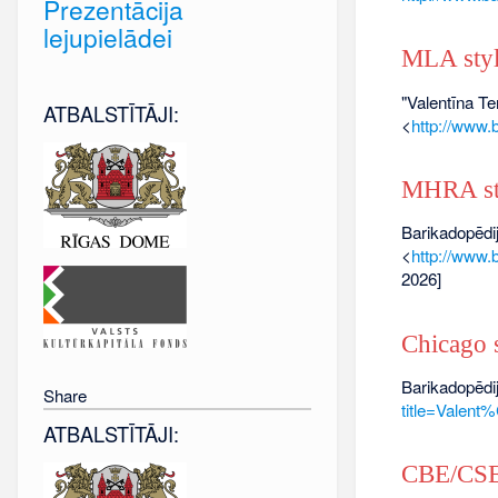
Prezentācija
lejupielādei
MLA sty
"Valentīna T
ATBALSTĪTĀJI:
<
http://www
MHRA st
Barikadopēdij
<
http://www
2026]
Chicago s
Barikadopēdij
Share
title=Vale
ATBALSTĪTĀJI:
CBE/CSE 