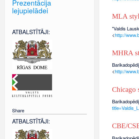
Prezentācija
lejupielādei
MLA sty
"Valdis Lausk
ATBALSTĪTĀJI:
<
http://www.
MHRA st
Barikadopēdij
<
http://www.
Chicago s
Barikadopēdij
title=Valdis
Share
ATBALSTĪTĀJI:
CBE/CSE 
Barikadopēdij