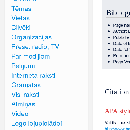
Tēmas
Bibliog
Vietas
Page nam
Cilvēki
Author: 
Organizācijas
Publishe
Date of 
Prese, radio, TV
Date ret
Par medijiem
Permane
Page Ver
Pētījumi
Interneta raksti
Grāmatas
Citation
Visi raksti
Atmiņas
APA styl
Video
Logo lejupielādei
Valdis Lauski
http://www.ba