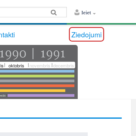
Ieiet
takti
Ziedojumi
is
oktobris
novembris
decembris
utāti