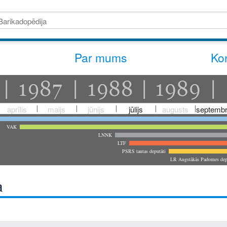
Par mums
Kon
aprīlis
maijs
jūnijs
jūlijs
augusts
septembr
VAK
LNNK
LTF
PSRS tautas deputāti
LR Augstākās Padomes dep
a