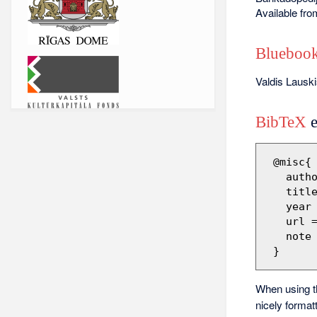
Available fr
Bluebook
Valdis Lausk
BibTeX
e
 @misc{ wiki:xxx,

   author = "Barikadopēdija",

   title = "Valdis Lauskis --- Barikadopēdija{,} ",

   year = "2012",

   url 
   note = "[Online; accessed 9-augusts-2026]"

When using 
nicely format