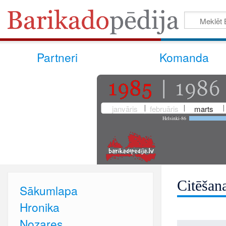
Partneri
Komanda
janvāris
februāris
marts
Helsinki-86
Citēšan
Sākumlapa
Hronika
Nozares