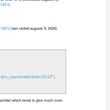
=13212
.
d=13212
(last visited augusts 9, 2026).
ldis_Lauskis&oldid=13212
",

amble) which tends to give much more