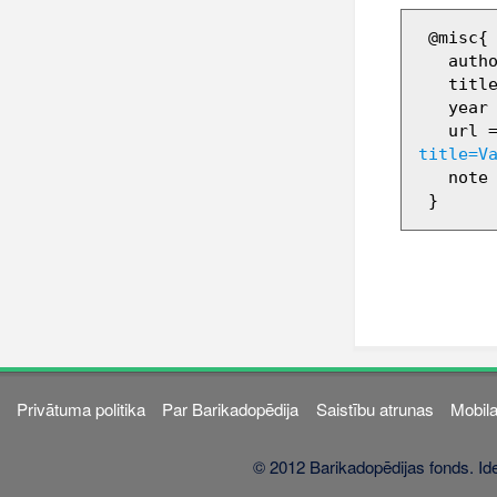
 @misc{ wiki:xxx,

   author = "Barikadopēdija",

   title = "Valdis Lauskis --- Barikadopēdija{,} ",

   year = "2012",

   url 
title=V
   note = "[Online; accessed 9-augusts-2026]"

Privātuma politika
Par Barikadopēdija
Saistību atrunas
Mobila
© 2012 Barikadopēdijas fonds. Ide