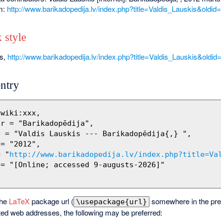
om:
http://www.barikadopedija.lv/index.php?title=Valdis_Lauskis&oldid
 style
is,
http://www.barikadopedija.lv/index.php?title=Valdis_Lauskis&oldi
ntry
= "
http://www.barikadopedija.lv/index.php?title=Va
the
LaTeX
package url (
somewhere in the pre
\usepackage{url}
ted web addresses, the following may be preferred: