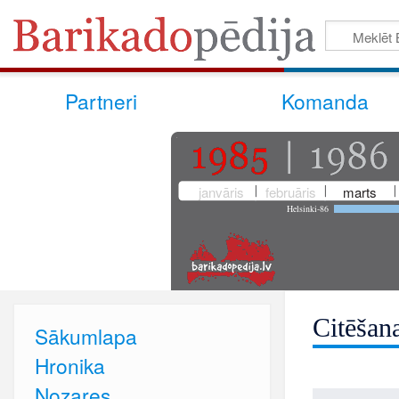
Partneri
Komanda
janvāris
februāris
marts
Helsinki-86
Citēšan
Sākumlapa
Hronika
Nozares