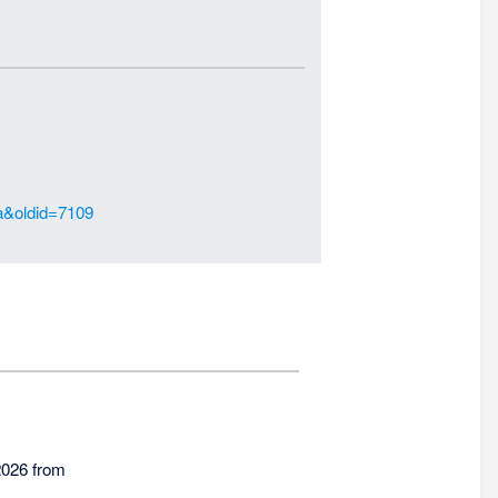
na&oldid=7109
2026 from