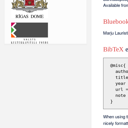
Available fr
Bluebook
Marju Laurist
BibTeX
e
 @misc{ wiki:xxx,

   author = "Barikadopēdija",

   title = "Marju Lauristina --- Barikadopēdija{,} ",

   year = "2012",

   url 
   note = "[Online; accessed 7-augusts-2026]"

When using 
nicely format