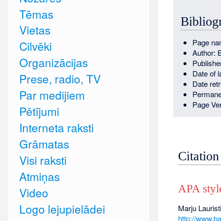
Tēmas
Bibliog
Vietas
Page nam
Cilvēki
Author: 
Organizācijas
Publishe
Date of 
Prese, radio, TV
Date ret
Par medijiem
Permane
Page Ver
Pētījumi
Interneta raksti
Grāmatas
Citation
Visi raksti
Atmiņas
APA styl
Video
Logo lejupielādei
Marju Laurist
http://www.ba