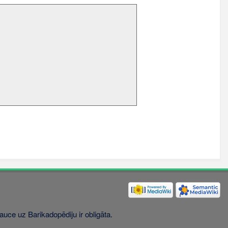
uce uz Barikadopēdiju ir obligāta.