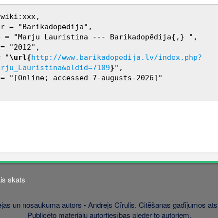
= "
\url{
http://www.barikadopedija.lv/index.php?
arju_Lauristina&oldid=7109
}
",

is skats
jas un nosaukuma autors - Andrejs Cīrulis. Citēšanas gadījumos atsa
Publicēto materiālu autortiesības pieder to autoriem.