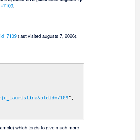
id=7109
.
did=7109
(last visited augusts 7, 2026).
rju_Lauristina&oldid=7109
",

amble) which tends to give much more