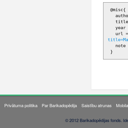
 @misc{ wiki:xxx,

   author = "Barikadopēdija",

   title = "Marju Lauristina --- Barikadopēdija{,} ",

   year = "2012",

   url 
title=M
   note = "[Online; accessed 7-augusts-2026]"

Privātuma politika
Par Barikadopēdija
Saistību atrunas
Mobila
© 2012 Barikadopēdijas fonds. Ide