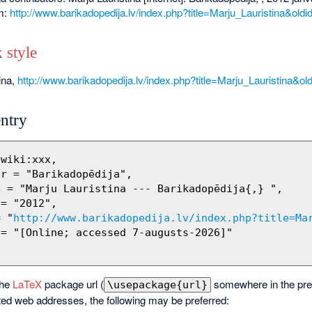
om:
http://www.barikadopedija.lv/index.php?title=Marju_Lauristina&old
 style
ina,
http://www.barikadopedija.lv/index.php?title=Marju_Lauristina&ol
ntry
= "
http://www.barikadopedija.lv/index.php?title=Ma
the
LaTeX
package url (
somewhere in the pre
\usepackage{url}
ted web addresses, the following may be preferred: