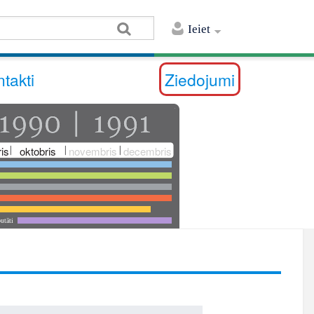
Ieiet
takti
Ziedojumi
is
oktobris
novembris
decembris
utāti