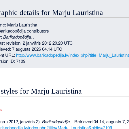
raphic details for Marju Lauristina
e: Marju Lauristina
Barikadopēdija contributors
r:
Barikadopēdija,
.
last revision: 2 janvāris 2012 20.20 UTC
rieved: 7 augusts 2026 04.14 UTC
nt URL:
http://www.barikadopedija.lv/index.php?title=Marju_Lauristi
sion ID: 7109
 styles for Marju Lauristina
e
ina. (2012, janvāris 2).
Barikadopēdija,
. Retrieved 04.14, augusts 7, 
rikadopedija.lv/index.php?title=Marju_Lauristina&oldid=7109
.