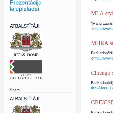
Prezentācija
lejupielādei
MLA sty
"Marju Lauris
ATBALSTĪTĀJI:
<
http://www.
MHRA st
Barikadopēdij
<
http://www.
Chicago s
Barikadopēdij
title=Marju_L
Share
ATBALSTĪTĀJI:
CBE/CSE 
Barikadopēdij