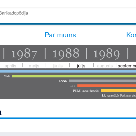
Par mums
Kon
aprīlis
maijs
jūnijs
jūlijs
augusts
septembr
VAK
LNNK
LTF
PSRS tautas deputāti
LR Augstākās Padomes dep
a