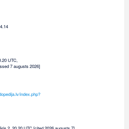
04.14
0.20 UTC,
ssed 7 augusts 2026]
dopedija.lv/index.php?
vāris 2, 20.20 UTC [cited 2026 augusts 7].