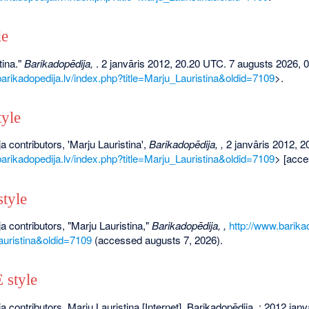
le
tina."
Barikadopēdija,
. 2 janvāris 2012, 20.20 UTC. 7 augusts 2026, 
barikadopedija.lv/index.php?title=Marju_Lauristina&oldid=7109
>.
yle
a contributors, 'Marju Lauristina',
Barikadopēdija, ,
2 janvāris 2012, 2
barikadopedija.lv/index.php?title=Marju_Lauristina&oldid=7109
> [acce
tyle
a contributors, "Marju Lauristina,"
Barikadopēdija, ,
http://www.barika
auristina&oldid=7109
(accessed augusts 7, 2026).
style
a contributors. Marju Lauristina [Internet]. Barikadopēdija, ; 2012 jan