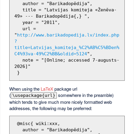
   author = "Barikadopēdija",

   title = "Latvijas komiteja «Ženēva-
49» --- Barikadopēdija{,} ",

   year = "2011",

   url = 
"
http://www.barikadopedija.lv/index.php
?
title=Latvijas_komiteja_%C2%AB%C5%BDen%
C4%93va-49%C2%BB&oldid=5124
",

   note = "[Online; accessed 7-augusts-
2026]"

When using the
LaTeX
package url
(
somewhere in the preamble)
\usepackage{url}
which tends to give much more nicely formatted web
addresses, the following may be preferred:
 @misc{ wiki:xxx,

   author = "Barikadopēdija",
