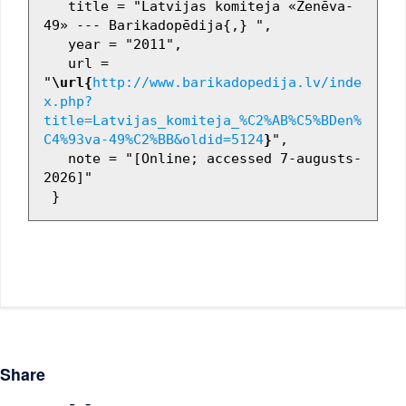
   title = "Latvijas komiteja «Ženēva-
49» --- Barikadopēdija{,} ",

   year = "2011",

   url = 
"
\url{
http://www.barikadopedija.lv/inde
x.php?
title=Latvijas_komiteja_%C2%AB%C5%BDen%
C4%93va-49%C2%BB&oldid=5124
}
",

   note = "[Online; accessed 7-augusts-
2026]"

Share