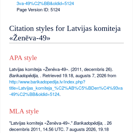
3va-49%C2%BB&oldid=5124
Page Version ID: 5124
Citation styles for Latvijas komiteja
«Ženēva-49»
APA style
Latvijas komiteja «Ženēva-49». (2011, decembris 26).
Barikadopēdija,
. Retrieved 19.18, augusts 7, 2026 from
http://www.barikadopedija.lv/index.php?
title=Latvijas_komiteja_%C2%AB%C5%BDen%C4%93va
-49%C2%BB&oldid=5124
.
MLA style
"Latvijas komiteja «Ženēva-49»."
Barikadopēdija,
. 26
decembris 2011, 14.56 UTC. 7 augusts 2026, 19.18