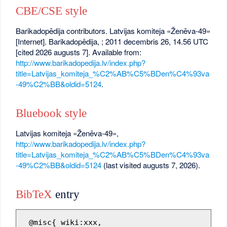
CBE/CSE style
Barikadopēdija contributors. Latvijas komiteja «Ženēva-49»
[Internet]. Barikadopēdija, ; 2011 decembris 26, 14.56 UTC
[cited 2026 augusts 7]. Available from:
http://www.barikadopedija.lv/index.php?
title=Latvijas_komiteja_%C2%AB%C5%BDen%C4%93va
-49%C2%BB&oldid=5124
.
Bluebook style
Latvijas komiteja «Ženēva-49»,
http://www.barikadopedija.lv/index.php?
title=Latvijas_komiteja_%C2%AB%C5%BDen%C4%93va
-49%C2%BB&oldid=5124
(last visited augusts 7, 2026).
BibTeX
entry
 @misc{ wiki:xxx,
