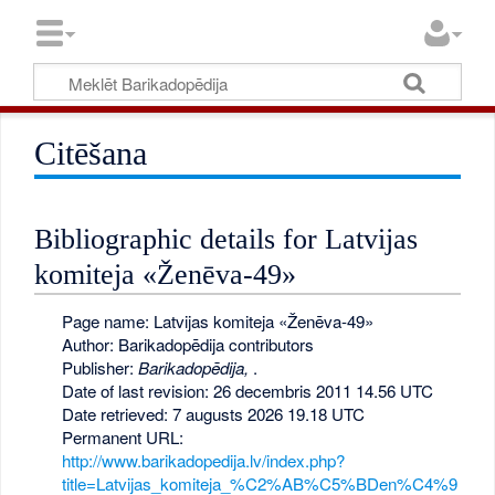
Citēšana
Bibliographic details for Latvijas
komiteja «Ženēva-49»
Page name: Latvijas komiteja «Ženēva-49»
Author: Barikadopēdija contributors
Publisher:
Barikadopēdija,
.
Date of last revision: 26 decembris 2011 14.56 UTC
Date retrieved: 7 augusts 2026 19.18 UTC
Permanent URL:
http://www.barikadopedija.lv/index.php?
title=Latvijas_komiteja_%C2%AB%C5%BDen%C4%9