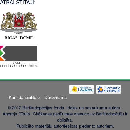
ATBALSTĪTĀJI:
Konfidencialitāte
Darbvirsma
© 2012 Barikadopēdijas fonds. Idejas un nosaukuma autors -
Andrejs Cīrulis. Citēšanas gadījumos atsauce uz Barikadopēdiju ir
obligāta.
Publicēto materiālu autortiesības pieder to autoriem.