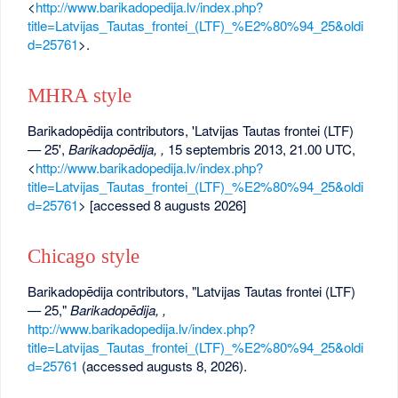
<
http://www.barikadopedija.lv/index.php?
title=Latvijas_Tautas_frontei_(LTF)_%E2%80%94_25&oldi
d=25761
>.
MHRA style
Barikadopēdija contributors, 'Latvijas Tautas frontei (LTF)
— 25',
Barikadopēdija, ,
15 septembris 2013, 21.00 UTC,
<
http://www.barikadopedija.lv/index.php?
title=Latvijas_Tautas_frontei_(LTF)_%E2%80%94_25&oldi
d=25761
> [accessed 8 augusts 2026]
Chicago style
Barikadopēdija contributors, "Latvijas Tautas frontei (LTF)
— 25,"
Barikadopēdija, ,
http://www.barikadopedija.lv/index.php?
title=Latvijas_Tautas_frontei_(LTF)_%E2%80%94_25&oldi
d=25761
(accessed augusts 8, 2026).