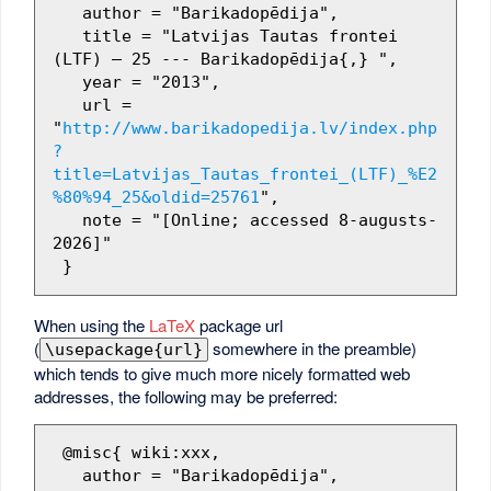
   author = "Barikadopēdija",

   title = "Latvijas Tautas frontei 
(LTF) — 25 --- Barikadopēdija{,} ",

   year = "2013",

   url = 
"
http://www.barikadopedija.lv/index.php
?
title=Latvijas_Tautas_frontei_(LTF)_%E2
%80%94_25&oldid=25761
",

   note = "[Online; accessed 8-augusts-
2026]"

When using the
LaTeX
package url
(
somewhere in the preamble)
\usepackage{url}
which tends to give much more nicely formatted web
addresses, the following may be preferred:
 @misc{ wiki:xxx,

   author = "Barikadopēdija",
