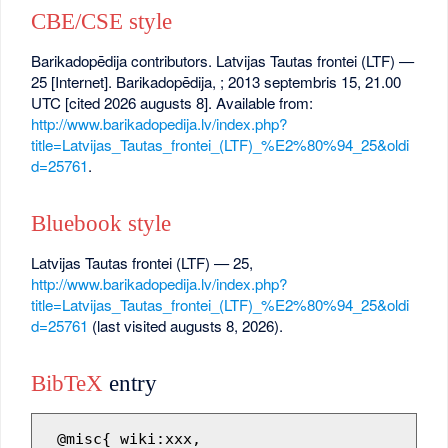
CBE/CSE style
Barikadopēdija contributors. Latvijas Tautas frontei (LTF) —
25 [Internet]. Barikadopēdija, ; 2013 septembris 15, 21.00
UTC [cited 2026 augusts 8]. Available from:
http://www.barikadopedija.lv/index.php?
title=Latvijas_Tautas_frontei_(LTF)_%E2%80%94_25&oldi
d=25761
.
Bluebook style
Latvijas Tautas frontei (LTF) — 25,
http://www.barikadopedija.lv/index.php?
title=Latvijas_Tautas_frontei_(LTF)_%E2%80%94_25&oldi
d=25761
(last visited augusts 8, 2026).
BibTeX
entry
 @misc{ wiki:xxx,
