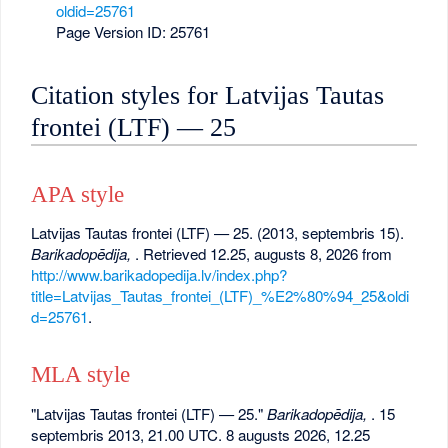
oldid=25761
Page Version ID: 25761
Citation styles for Latvijas Tautas
frontei (LTF) — 25
APA style
Latvijas Tautas frontei (LTF) — 25. (2013, septembris 15).
Barikadopēdija,
. Retrieved 12.25, augusts 8, 2026 from
http://www.barikadopedija.lv/index.php?
title=Latvijas_Tautas_frontei_(LTF)_%E2%80%94_25&oldi
d=25761
.
MLA style
"Latvijas Tautas frontei (LTF) — 25."
Barikadopēdija,
. 15
septembris 2013, 21.00 UTC. 8 augusts 2026, 12.25