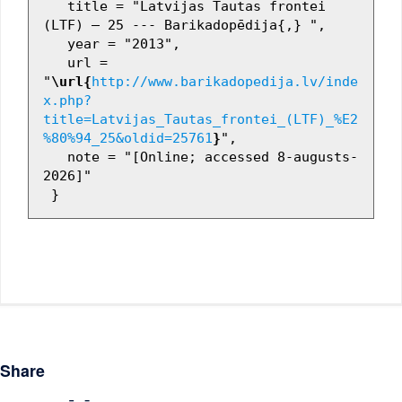
   title = "Latvijas Tautas frontei 
(LTF) — 25 --- Barikadopēdija{,} ",

   year = "2013",

   url = 
"
\url{
http://www.barikadopedija.lv/inde
x.php?
title=Latvijas_Tautas_frontei_(LTF)_%E2
%80%94_25&oldid=25761
}
",

   note = "[Online; accessed 8-augusts-
2026]"

Share