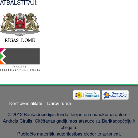
ATBALSTĪTĀJI:
Konfidencialitāte
Darbvirsma
© 2012 Barikadopēdijas fonds. Idejas un nosaukuma autors -
Andrejs Cīrulis. Citēšanas gadījumos atsauce uz Barikadopēdiju ir
obligāta.
Publicēto materiālu autortiesības pieder to autoriem.