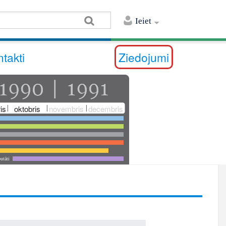
Ieiet
takti
Ziedojumi
is
oktobris
novembris
decembris
utāti