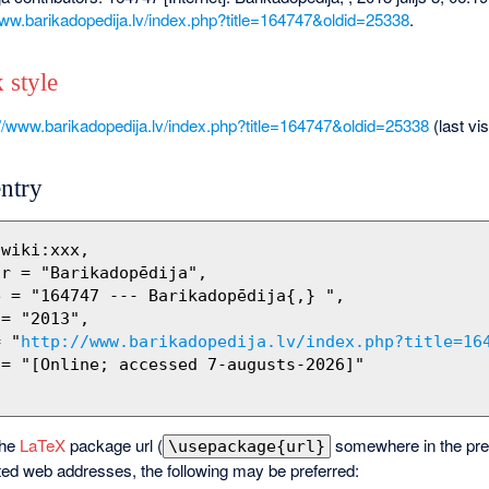
www.barikadopedija.lv/index.php?title=164747&oldid=25338
.
 style
://www.barikadopedija.lv/index.php?title=164747&oldid=25338
(last vi
ntry
= "
http://www.barikadopedija.lv/index.php?title=16
the
LaTeX
package url (
somewhere in the pre
\usepackage{url}
ted web addresses, the following may be preferred: