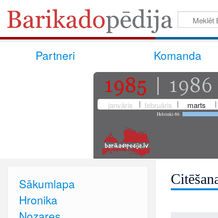
Partneri
Komanda
janvāris
februāris
marts
Helsinki-86
Citēšan
Sākumlapa
Hronika
Nozares