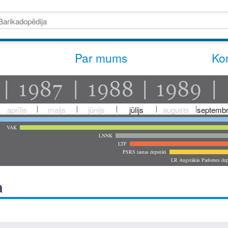
Par mums
Kon
aprīlis
maijs
jūnijs
jūlijs
augusts
septembr
VAK
LNNK
LTF
PSRS tautas deputāti
LR Augstākās Padomes dep
a