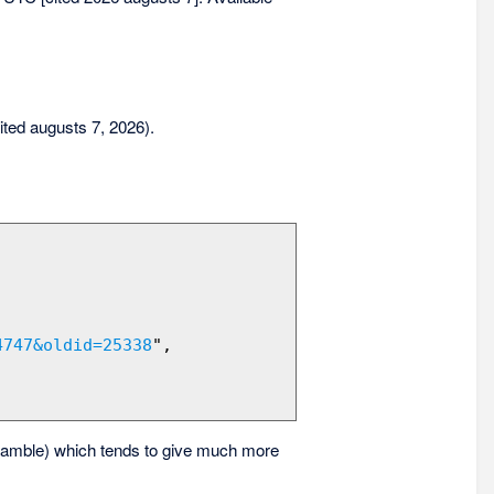
sited augusts 7, 2026).
4747&oldid=25338
",

amble) which tends to give much more