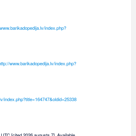
//www.barikadopedija.lv/index.php?
http://www.barikadopedija.lv/index.php?
.lv/index.php?title=164747&oldid=25338
19 UTC [cited 2026 augusts 7]. Available