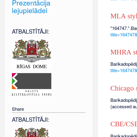
Prezentācija
lejupielādei
MLA sty
"164747."
Bar
ATBALSTĪTĀJI:
title=164747
MHRA st
Barikadopēdij
title=164747
Chicago s
Barikadopēdij
(accessed au
Share
ATBALSTĪTĀJI:
CBE/CSE 
Barikadopēdij