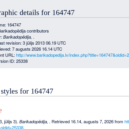
raphic details for 164747
me: 164747
Barikadopēdija contributors
r:
Barikadopēdija,
.
ast revision: 3 jūlijs 2013 06.19 UTC
rieved: 7 augusts 2026 16.14 UTC
nt URL:
http://www.barikadopedija.lv/index.php?title=164747&oldid=
sion ID: 25338
 styles for 164747
e
 jūlijs 3).
Barikadopēdija,
. Retrieved 16.14, augusts 7, 2026 from
ht
&oldid=25338
.