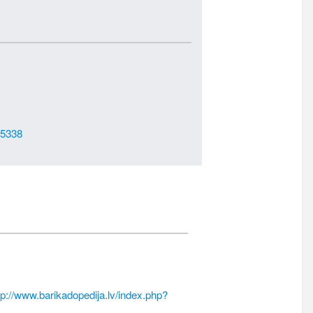
25338
tp://www.barikadopedija.lv/index.php?