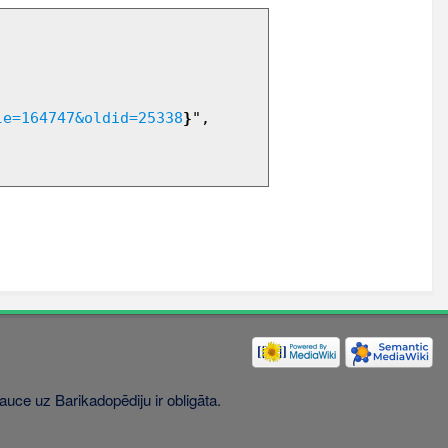
le=164747&oldid=25338
}
",

uce uz Barikadopēdiju ir obligāta.