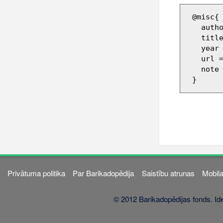
 @misc{ wiki:xxx,

   author = "Barikadopēdija",

   title = "164747 --- Barikadopēdija{,} ",

   year = "2013",

   url 
   note = "[Online; accessed 7-augusts-2026]"

Privātuma politika
Par Barikadopēdija
Saistību atrunas
Mobila
© 2012 Barikadopēdijas fonds. Ide