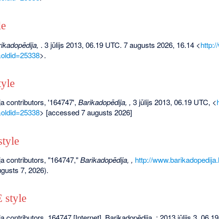
le
ikadopēdija,
. 3 jūlijs 2013, 06.19 UTC. 7 augusts 2026, 16.14 <
http:
&oldid=25338
>.
yle
a contributors, '164747',
Barikadopēdija, ,
3 jūlijs 2013, 06.19 UTC, <
&oldid=25338
> [accessed 7 augusts 2026]
tyle
a contributors, "164747,"
Barikadopēdija, ,
http://www.barikadopedija
gusts 7, 2026).
style
a contributors. 164747 [Internet]. Barikadopēdija, ; 2013 jūlijs 3, 06.