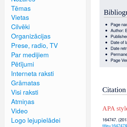
Tēmas
Bibliog
Vietas
Page na
Cilvēki
Author: 
Organizācijas
Publishe
Date of l
Prese, radio, TV
Date ret
Par medijiem
Permane
Page Ver
Pētījumi
Interneta raksti
Grāmatas
Citation
Visi raksti
Atmiņas
APA styl
Video
Logo lejupielādei
164747. (2013,
title=164747