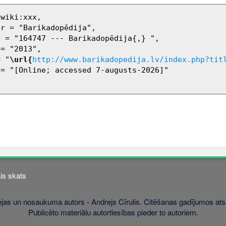
= "
\url{
http://www.barikadopedija.lv/index.php?tit
is skats
jas un nosaukuma autors - Andrejs Cīrulis. Citēšanas gadījumos atsa
Publicēto materiālu autortiesības pieder to autoriem.