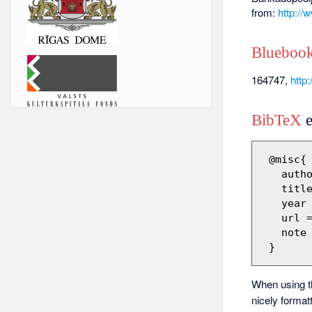
from:
http://
Bluebook
164747,
http
BibTeX
e
 @misc{ wiki:xxx,

   author = "Barikadopēdija",

   title = "164747 --- Barikadopēdija{,} ",

   year = "2013",

   url 
   note = "[Online; accessed 7-augusts-2026]"

When using 
nicely format