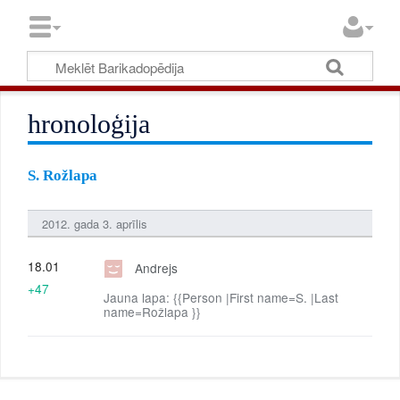
hronoloģija
S. Rožlapa
2012. gada 3. aprīlis
18.01
Andrejs
+47
Jauna lapa: {{Person |First name=S. |Last
name=Rožlapa }}