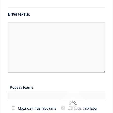
Brīvs teksts:
Kopsavilkums:
Maznozīmīgs labojums
Uzraudzīt šo lapu