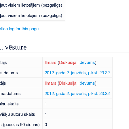
ļaut visiem lietotājiem (bezgalīgs)
ļaut visiem lietotājiem (bezgalīgs)
tion log for this page.
 vēsture
tājs
Ilmars
(
Diskusija
|
devums
)
es datums
2012. gada 2. janvāris, plkst. 23.32
tājs
Ilmars
(
Diskusija
|
devums
)
uma datums
2012. gada 2. janvāris, plkst. 23.32
iņu skaits
1
višķu autoru skaits
1
s (pēdējās 90 dienas)
0