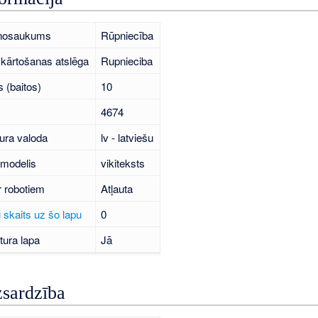
 nosaukums
Rūpniecība
kārtošanas atslēga
Rupnieciba
 (baitos)
10
4674
ura valoda
lv - latviešu
 modelis
vikiteksts
r robotiem
Atļauta
 skaits uz šo lapu
0
tura lapa
Jā
zsardzība