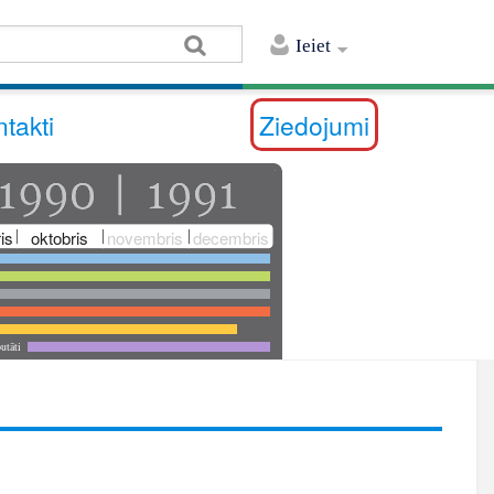
Ieiet
takti
Ziedojumi
is
oktobris
novembris
decembris
utāti