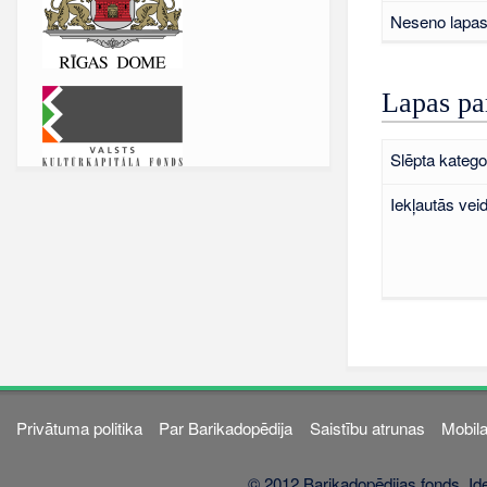
Neseno lapas 
Lapas pa
Slēpta kategor
Iekļautās vei
Privātuma politika
Par Barikadopēdija
Saistību atrunas
Mobila
© 2012 Barikadopēdijas fonds. Ide