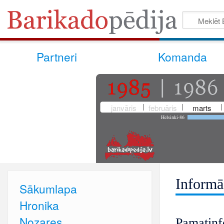
Partneri
Komanda
janvāris
februāris
marts
Helsinki-86
Informā
Sākumlapa
Hronika
Nozares
Pamatinf