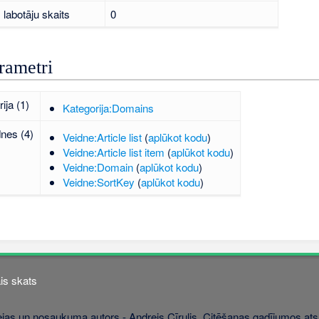
labotāju skaits
0
rametri
ija (1)
Kategorija:Domains
dnes (4)
Veidne:Article list
(
aplūkot kodu
)
Veidne:Article list item
(
aplūkot kodu
)
Veidne:Domain
(
aplūkot kodu
)
Veidne:SortKey
(
aplūkot kodu
)
is skats
jas un nosaukuma autors - Andrejs Cīrulis. Citēšanas gadījumos atsa