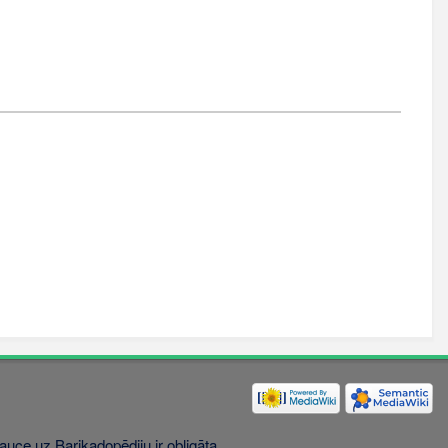
uce uz Barikadopēdiju ir obligāta.