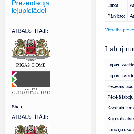
Prezentācija
Labot
At
lejupielādei
Pārvietot
At
View the protec
ATBALSTĪTĀJI:
Labojumu
Lapas izveido
Lapas izveid
Pēdējais labo
Pēdējā laboj
Share
Kopējais izma
ATBALSTĪTĀJI:
Kopējais atse
Izmaiņu skait