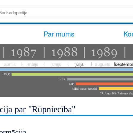
Par mums
Kon
aprīlis
maijs
jūnijs
jūlijs
augusts
septembr
VAK
LNNK
LTF
PSRS tautas deputāti
LR Augstākās Padomes dep
cija par "Rūpniecība"
ormācija