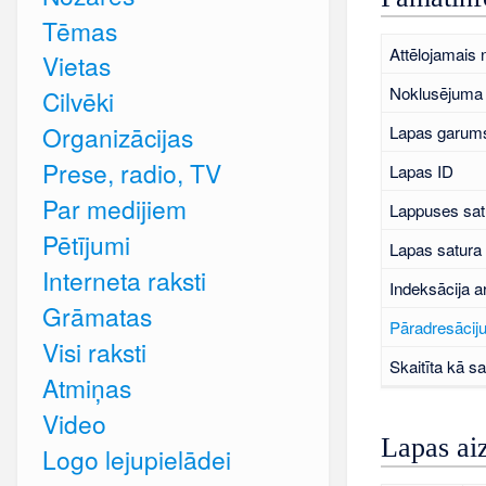
Tēmas
Attēlojamais
Vietas
Noklusējuma 
Cilvēki
Organizācijas
Lapas garums
Prese, radio, TV
Lapas ID
Par medijiem
Lappuses sat
Pētījumi
Lapas satura
Interneta raksti
Indeksācija a
Grāmatas
Pāradresāciju
Visi raksti
Skaitīta kā sa
Atmiņas
Video
Lapas ai
Logo lejupielādei