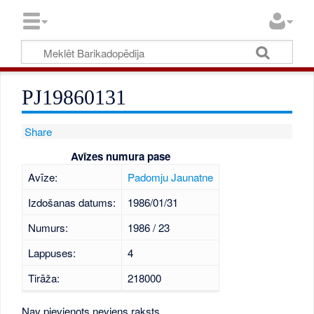
PJ19860131
Share
Avīzes numura pase
Avīze:
Padomju Jaunatne
Izdošanas datums:
1986/01/31
Numurs:
1986 / 23
Lappuses:
4
Tirāža:
218000
Nav pievienots neviens raksts