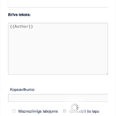
Brīvs teksts:
Kopsavilkums:
Maznozīmīgs labojums
Uzraudzīt šo lapu