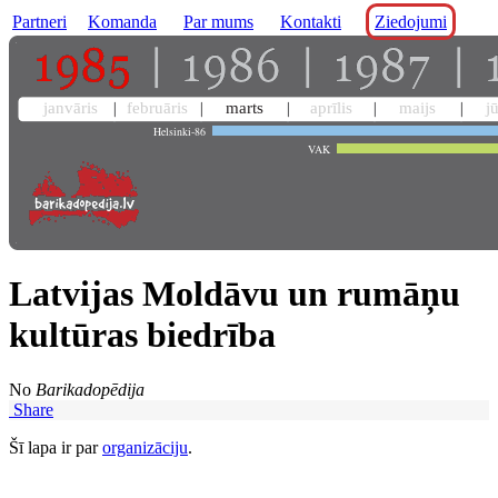
Partneri
Komanda
Par mums
Kontakti
Ziedojumi
janvāris
februāris
marts
aprīlis
maijs
j
Helsinki-86
VAK
Latvijas Moldāvu un rumāņu
kultūras biedrība
No
Barikadopēdija
Share
Šī lapa ir par
organizāciju
.