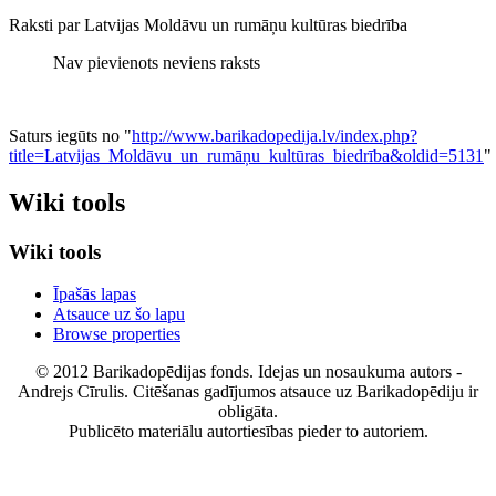
Raksti par Latvijas Moldāvu un rumāņu kultūras biedrība
Nav pievienots neviens raksts
Saturs iegūts no "
http://www.barikadopedija.lv/index.php?
title=Latvijas_Moldāvu_un_rumāņu_kultūras_biedrība&oldid=5131
"
Wiki tools
Wiki tools
Īpašās lapas
Atsauce uz šo lapu
Browse properties
© 2012 Barikadopēdijas fonds. Idejas un nosaukuma autors -
Andrejs Cīrulis. Citēšanas gadījumos atsauce uz Barikadopēdiju ir
obligāta.
Publicēto materiālu autortiesības pieder to autoriem.