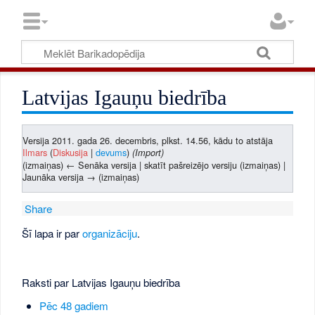
Latvijas Igauņu biedrība
Versija 2011. gada 26. decembris, plkst. 14.56, kādu to atstāja
Ilmars
(
Diskusija
|
devums
)
(Import)
(izmaiņas) ← Senāka versija | skatīt pašreizējo versiju (izmaiņas) |
Jaunāka versija → (izmaiņas)
Share
Šī lapa ir par
organizāciju
.
Raksti par Latvijas Igauņu biedrība
Pēc 48 gadiem