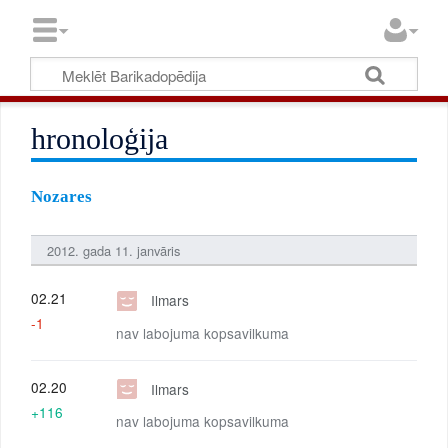
hronoloģija
Nozares
2012. gada 11. janvāris
02.21
Ilmars
-1
nav labojuma kopsavilkuma
02.20
Ilmars
+116
nav labojuma kopsavilkuma