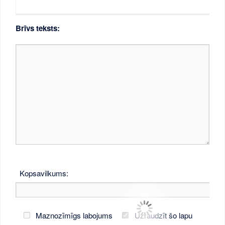
Brīvs teksts:
Kopsavilkums:
Maznozīmīgs labojums
Uzraudzīt šo lapu