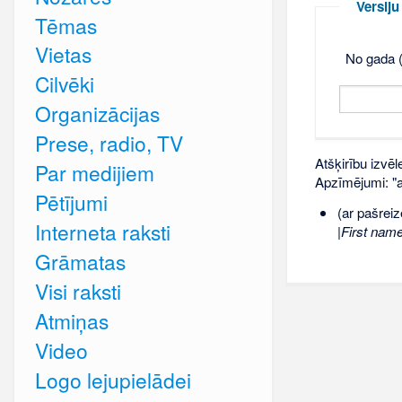
Versij
Tēmas
Vietas
No gada (
Cilvēki
Organizācijas
Prese, radio, TV
Atšķirību izvēl
Par medijiem
Apzīmējumi: "ar
Pētījumi
(ar pašreiz
Interneta raksti
|First nam
Grāmatas
Visi raksti
Atmiņas
Video
Logo lejupielādei