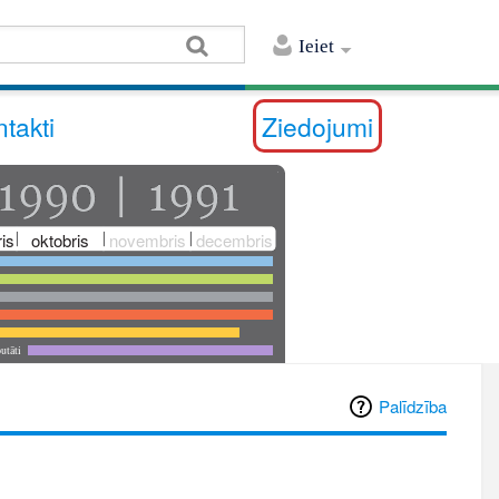
Ieiet
takti
Ziedojumi
is
oktobris
novembris
decembris
utāti
Palīdzība