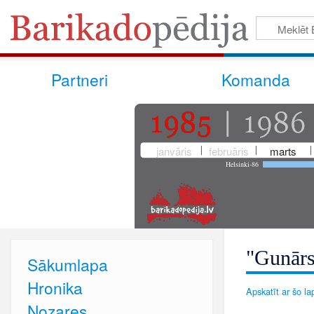
Partneri
Komanda
janvāris
februāris
marts
Helsinki-86
"Gunārs
Sākumlapa
Hronika
Apskatīt ar šo lap
Nozares