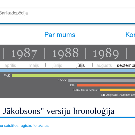
Par mums
Kon
aprīlis
maijs
jūnijs
jūlijs
augusts
septembr
VAK
LNNK
LTF
PSRS tautas deputāti
LR Augstākās Padomes dep
 Jākobsons" versiju hronoloģija
u saistītos reģistru ierakstus