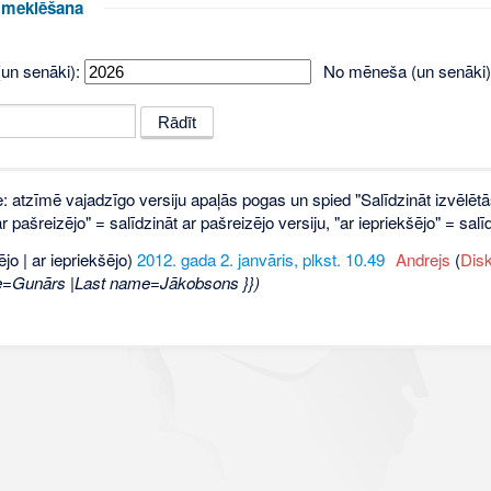
u meklēšana
un senāki):
No mēneša (un senāki)
e: atzīmē vajadzīgo versiju apaļās pogas un spied "Salīdzināt izvēlētā
 pašreizējo" = salīdzināt ar pašreizējo versiju, "ar iepriekšējo" = sa
ējo | ar iepriekšējo)
2012. gada 2. janvāris, plkst. 10.49
‎
Andrejs
(
Disk
e=Gunārs |Last name=Jākobsons }})