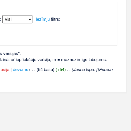
:
Iezīmju
filtrs:
s versijas".
līdzināt ar iepriekšējo versiju, m = maznozīmīgs labojums.
usija
|
devums
)
‎
. .
(54 baitu)
(+54)
‎
. .
(Jauna lapa: {{Person