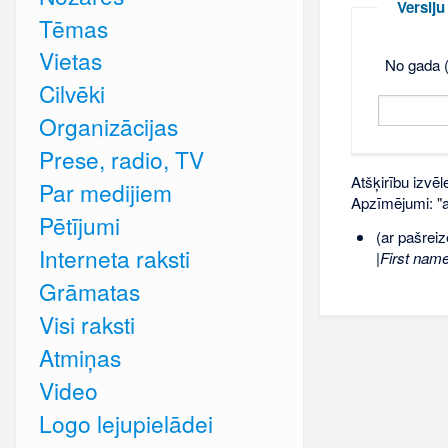
Versij
Tēmas
Vietas
No gada (
Cilvēki
Organizācijas
Prese, radio, TV
Atšķirību izvēl
Par medijiem
Apzīmējumi: "ar
Pētījumi
(ar pašreiz
Interneta raksti
|First nam
Grāmatas
Visi raksti
Atmiņas
Video
Logo lejupielādei