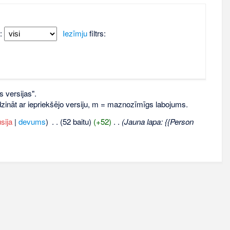
:
Iezīmju
filtrs:
s versijas".
līdzināt ar iepriekšējo versiju, m = maznozīmīgs labojums.
sija
|
devums
)
‎
. .
(52 baitu)
(+52)
‎
. .
(Jauna lapa: {{Person