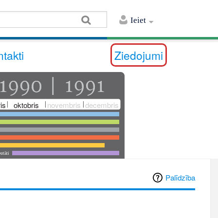
Ieiet
takti
Ziedojumi
is
oktobris
novembris
decembris
utāti
Palīdzība