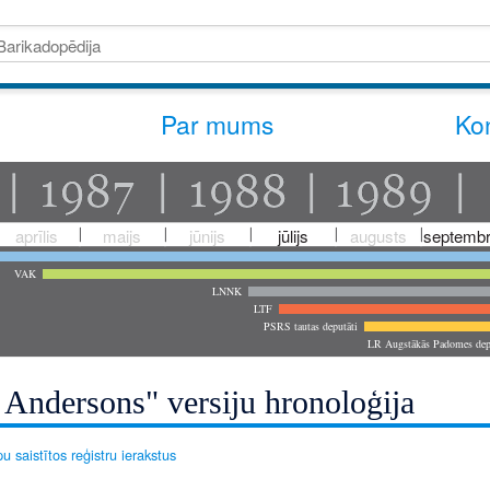
Par mums
Kon
aprīlis
maijs
jūnijs
jūlijs
augusts
septembr
VAK
LNNK
LTF
PSRS tautas deputāti
LR Augstākās Padomes dep
 Andersons" versiju hronoloģija
u saistītos reģistru ierakstus