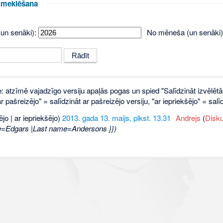
u meklēšana
un senāki):
No mēneša (un senāki)
e: atzīmē vajadzīgo versiju apaļās pogas un spied "Salīdzināt izvēlētā
 pašreizējo" = salīdzināt ar pašreizējo versiju, "ar iepriekšējo" = sa
ējo | ar iepriekšējo)
2013. gada 13. maijs, plkst. 13.31
‎
Andrejs
(
Disku
e=Edgars |Last name=Andersons }})