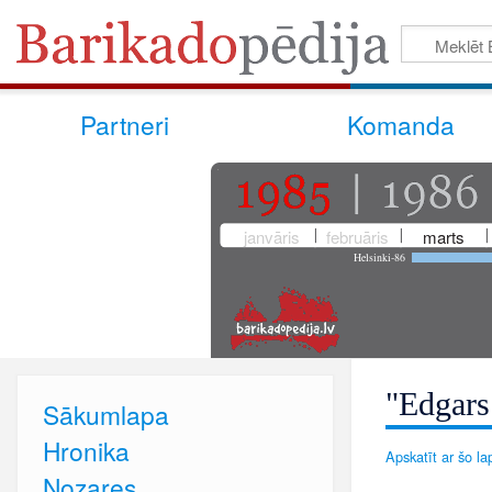
Partneri
Komanda
janvāris
februāris
marts
Helsinki-86
"Edgars
Sākumlapa
Hronika
Apskatīt ar šo lap
Nozares