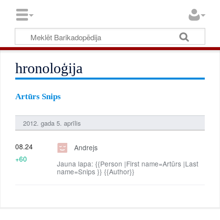
hronoloģija
Artūrs Snips
2012. gada 5. aprīlis
08.24
Andrejs
+60
Jauna lapa: {{Person |First name=Artūrs |Last
name=Snips }} {{Author}}