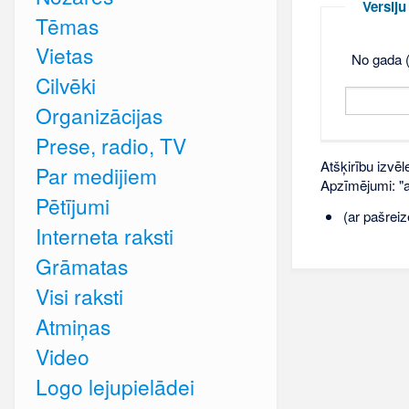
Versij
Tēmas
Vietas
No gada (
Cilvēki
Organizācijas
Prese, radio, TV
Atšķirību izvēl
Par medijiem
Apzīmējumi: "ar
Pētījumi
(ar pašreiz
Interneta raksti
Grāmatas
Visi raksti
Atmiņas
Video
Logo lejupielādei