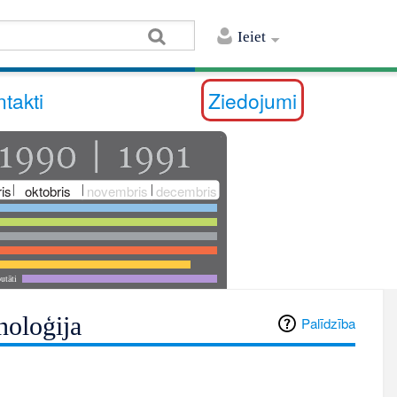
Ieiet
takti
Ziedojumi
is
oktobris
novembris
decembris
utāti
noloģija
Palīdzība