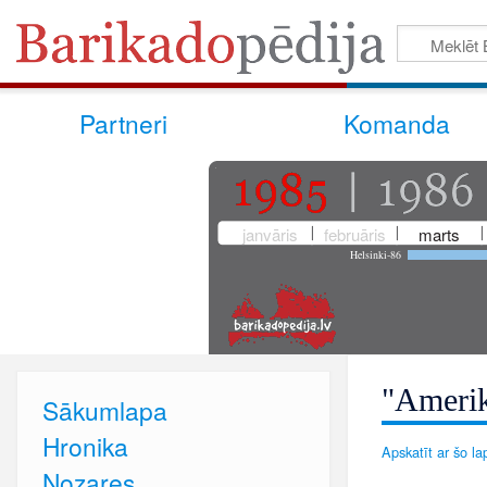
Partneri
Komanda
janvāris
februāris
marts
Helsinki-86
"Amerika
Sākumlapa
Hronika
Apskatīt ar šo lap
Nozares