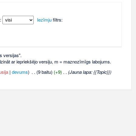
:
Iezīmju
filtrs:
s versijas".
līdzināt ar iepriekšējo versiju, m = maznozīmīgs labojums.
usija
|
devums
)
‎
. .
(9 baitu)
(+9)
‎
. .
(Jauna lapa: {{Topic}})