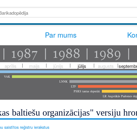
Par mums
Kon
aprīlis
maijs
jūnijs
jūlijs
augusts
septembr
VAK
LNNK
LTF
PSRS tautas deputāti
LR Augstākās Padomes dep
s baltiešu organizācijas" versiju hro
u saistītos reģistru ierakstus