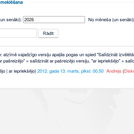
u meklēšana
un senāki):
No mēneša (un senāki)
e: atzīmē vajadzīgo versiju apaļās pogas un spied "Salīdzināt izvēlētā
 pašreizējo" = salīdzināt ar pašreizējo versiju, "ar iepriekšējo" = sa
ējo | ar iepriekšējo)
2012. gada 13. marts, plkst. 00.50
‎
Andrejs
(
Disk