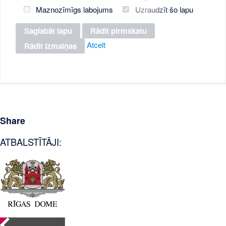
Maznozīmīgs labojums
Uzraudzīt šo lapu
Atcelt
Share
ATBALSTĪTĀJI: