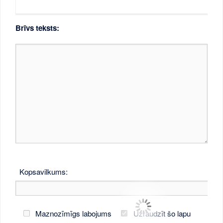
Brīvs teksts:
Kopsavilkums:
Maznozīmīgs labojums
Uzraudzīt šo lapu