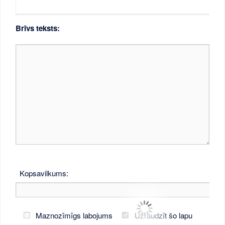
Brīvs teksts:
Kopsavilkums:
Maznozīmīgs labojums
Uzraudzīt šo lapu