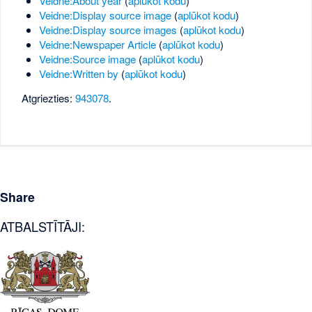
Veidne:About year
(
aplūkot kodu
)
Veidne:Display source image
(
aplūkot kodu
)
Veidne:Display source images
(
aplūkot kodu
)
Veidne:Newspaper Article
(
aplūkot kodu
)
Veidne:Source image
(
aplūkot kodu
)
Veidne:Written by
(
aplūkot kodu
)
Atgriezties:
943078
.
Share
ATBALSTĪTĀJI: