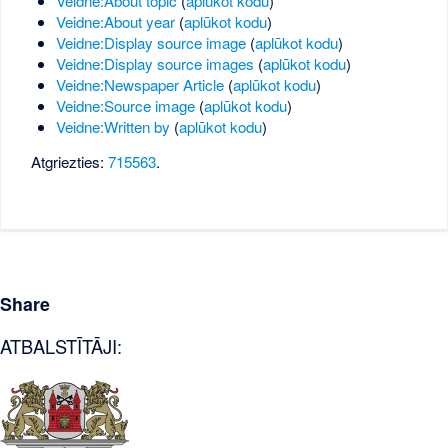
Veidne:About topic
(
aplūkot kodu
)
Veidne:About year
(
aplūkot kodu
)
Veidne:Display source image
(
aplūkot kodu
)
Veidne:Display source images
(
aplūkot kodu
)
Veidne:Newspaper Article
(
aplūkot kodu
)
Veidne:Source image
(
aplūkot kodu
)
Veidne:Written by
(
aplūkot kodu
)
Atgriezties:
715563
.
Share
ATBALSTĪTĀJI: