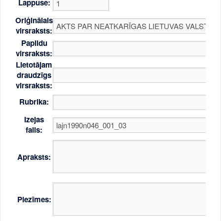
Lappuse:
Oriģinālais
virsraksts:
Papildu
virsraksts:
Lietotājam
draudzīgs
virsraksts:
Rubrika:
Izejas
fails:
Apraksts:
Piezīmes: