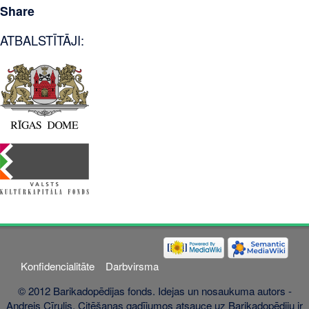
Share
ATBALSTĪTĀJI:
Konfidencialitāte
Darbvirsma
© 2012 Barikadopēdijas fonds. Idejas un nosaukuma autors -
Andrejs Cīrulis. Citēšanas gadījumos atsauce uz Barikadopēdiju ir