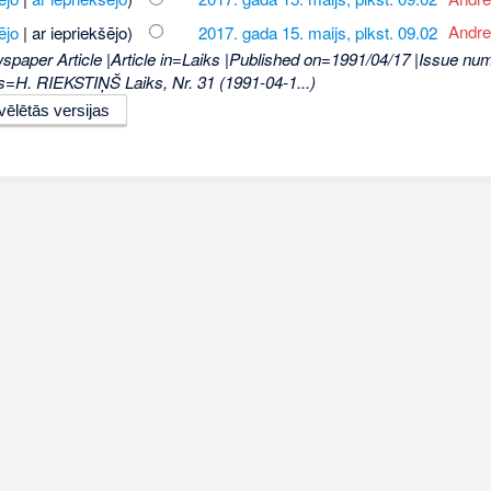
ējo
| ar iepriekšējo)
2017. gada 15. maijs, plkst. 09.02
‎
Andre
wspaper Article |Article in=Laiks |Published on=1991/04/17 |Issue nu
H. RIEKSTIŅŠ Laiks, Nr. 31 (1991-04-1...)