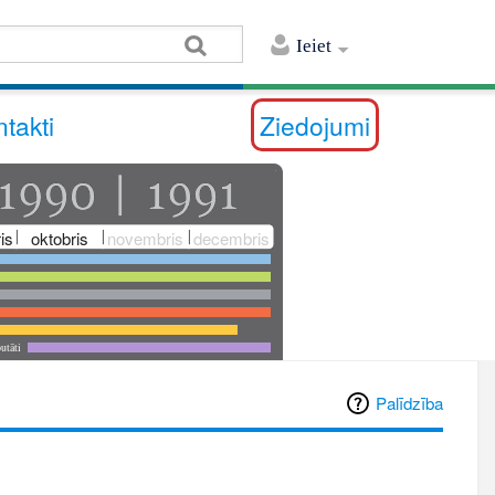
Ieiet
takti
Ziedojumi
is
oktobris
novembris
decembris
utāti
Palīdzība