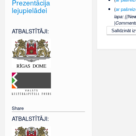
Prezentācija
lejupielādei
(
ar pašreiz
lapa: {{Ne
|Comments=
ATBALSTĪTĀJI:
Share
ATBALSTĪTĀJI: