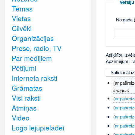
Versij
Tēmas
Vietas
No gada (
Cilvēki
Organizācijas
Prese, radio, TV
Atšķirību izvēl
Par medijiem
Apzīmējumi: "ar
Pētījumi
Interneta raksti
(ar pašreiz
Grāmatas
images)
Visi raksti
(
ar pašreiz
Atmiņas
(
ar pašreiz
Video
(
ar pašreiz
(
ar pašreiz
Logo lejupielādei
(
ar pašreiz