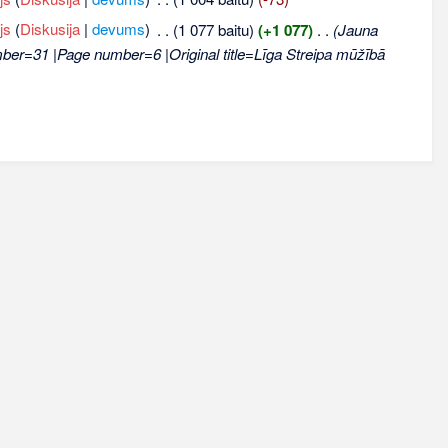
js
(
Diskusija
|
devums
)
‎
. .
(1 077 baitu)
(+1 077)
‎
. .
(Jauna
mber=31 |Page number=6 |Original title=Līga Streipa mūžībā