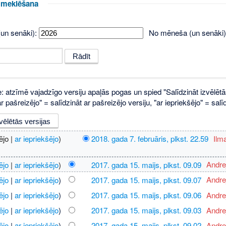
u meklēšana
un senāki):
No mēneša (un senāki)
e: atzīmē vajadzīgo versiju apaļās pogas un spied "Salīdzināt izvēlētā
 pašreizējo" = salīdzināt ar pašreizējo versiju, "ar iepriekšējo" = sa
ējo |
ar iepriekšējo
)
2018. gada 7. februāris, plkst. 22.59
‎
Ilm
ējo
|
ar iepriekšējo
)
2017. gada 15. maijs, plkst. 09.09
‎
Andre
ējo
|
ar iepriekšējo
)
2017. gada 15. maijs, plkst. 09.07
‎
Andre
ējo
|
ar iepriekšējo
)
2017. gada 15. maijs, plkst. 09.06
‎
Andre
ējo
|
ar iepriekšējo
)
2017. gada 15. maijs, plkst. 09.03
‎
Andre
ējo
|
ar iepriekšējo
)
2017. gada 15. maijs, plkst. 09.02
‎
Andre