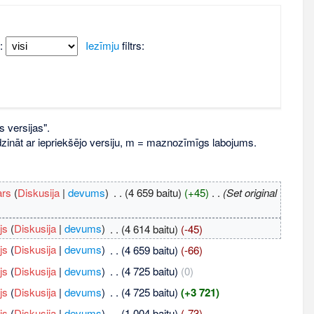
:
Iezīmju
filtrs:
s versijas".
līdzināt ar iepriekšējo versiju, m = maznozīmīgs labojums.
ars
(
Diskusija
|
devums
)
‎
. .
(4 659 baitu)
(+45)
‎
. .
(Set original
js
(
Diskusija
|
devums
)
‎
. .
(4 614 baitu)
(-45)
js
(
Diskusija
|
devums
)
‎
. .
(4 659 baitu)
(-66)
js
(
Diskusija
|
devums
)
‎
. .
(4 725 baitu)
(0)
js
(
Diskusija
|
devums
)
‎
. .
(4 725 baitu)
(+3 721)
js
(
Diskusija
|
devums
)
‎
. .
(1 004 baitu)
(-73)