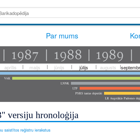
Par mums
Kon
aprīlis
maijs
jūnijs
jūlijs
augusts
septembr
VAK
LNNK
LTF
PSRS tautas deputāti
LR Augstākās Padomes dep
" versiju hronoloģija
u saistītos reģistru ierakstus