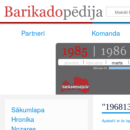
Partneri
Komanda
janvāris
februāris
marts
Helsinki-86
"196813
Sākumlapa
Hronika
Apskatīt ar šo lap
Nozares