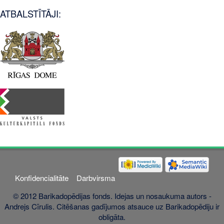
ATBALSTĪTĀJI:
Konfidencialitāte
Darbvirsma
© 2012 Barikadopēdijas fonds. Idejas un nosaukuma autors -
Andrejs Cīrulis. Citēšanas gadījumos atsauce uz Barikadopēdiju ir
obligāta.