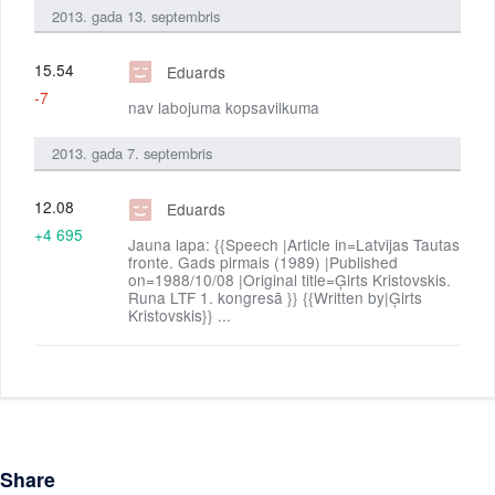
2013. gada 13. septembris
15.54
Eduards
-7
nav labojuma kopsavilkuma
2013. gada 7. septembris
12.08
Eduards
+4 695
Jauna lapa: {{Speech |Article in=Latvijas Tautas
fronte. Gads pirmais (1989) |Published
on=1988/10/08 |Original title=Ģirts Kristovskis.
Runa LTF 1. kongresā }} {{Written by|Ģirts
Kristovskis}} ...
Share